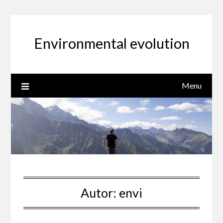
Skip
to
content
Environmental evolution
Menu
Autor:
envi